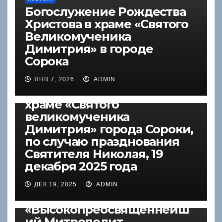
Богослужение Рождества
Христова в храме «Святого
Великомученика
Димитрия» в городе
Сорока
НОВОСТИ
Архиерейская
ЯНВ 7, 2026
ADMIN
праздничная служба в
храме «Святого
великомученика
Димитрия» города Сороки,
по случаю празднования
Святителя Николая, 19
декабря 2025 года
ДЕК 19, 2025
ADMIN
НОВОСТИ
«Высокопреосвященнейш
ий Митрополит