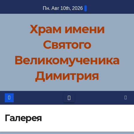
Перейти
Пн. Авг 10th, 2026
к
содержимому
Храм имени
Святого
Великомученика
Димитрия
Галерея