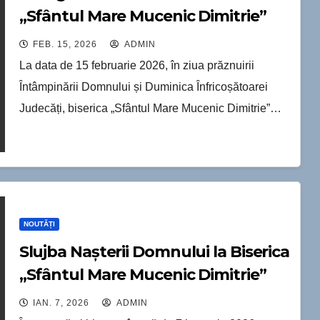
„Sfântul Mare Mucenic Dimitrie”
din Soroca.
FEB. 15, 2026
ADMIN
La data de 15 februarie 2026, în ziua prăznuirii
Întâmpinării Domnului și Duminica Înfricoșătoarei
Judecăți, biserica „Sfântul Mare Mucenic Dimitrie”…
NOUTĂȚI
Slujba Nașterii Domnului la Biserica
„Sfântul Mare Mucenic Dimitrie”
din Soroca
IAN. 7, 2026
ADMIN