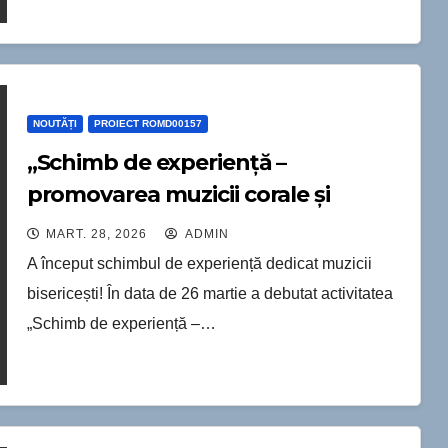
NOUTĂȚI
PROIECT ROMD00157
„Schimb de experiență –
promovarea muzicii corale și
psaltice religioase pentru
MART. 28, 2026
ADMIN
cântăreții bisericești”, organizată în
A început schimbul de experiență dedicat muzicii
cadrul proiectului CROSS-BORDER
bisericești! În data de 26 martie a debutat activitatea
NETWORK OF CULTURE IAȘI–
„Schimb de experiență –…
SOROCA (REȚEAUA
TRANSFRONTALIERĂ DE CULTURĂ
IAȘI–SOROCA), cod ROMD00157