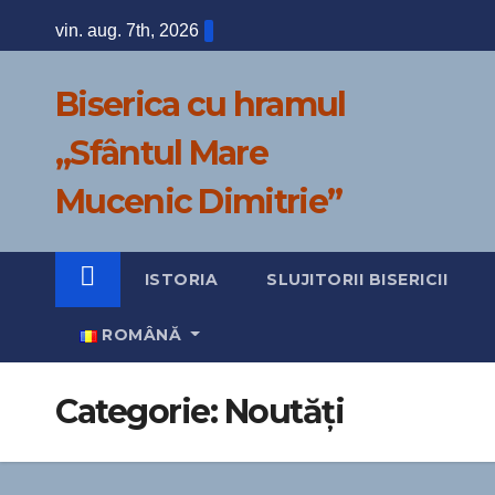
Skip
vin. aug. 7th, 2026
to
content
Biserica сu hramul
„Sfântul Mare
Mucenic Dimitrie”
ISTORIA
SLUJITORII BISERICII
ROMÂNĂ
Categorie:
Noutăți