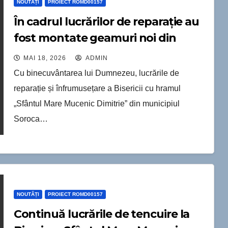
NOUTĂȚI
PROIECT ROMD00157
În cadrul lucrărilor de reparație au
fost montate geamuri noi din
stejar.
MAI 18, 2026
ADMIN
Cu binecuvântarea lui Dumnezeu, lucrările de
reparație și înfrumusețare a Bisericii cu hramul
„Sfântul Mare Mucenic Dimitrie” din municipiul
Soroca…
NOUTĂȚI
PROIECT ROMD00157
Continuă lucrările de tencuire la