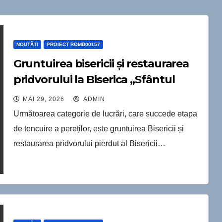
NOUTĂȚI
PROIECT ROMD00157
Gruntuirea bisericii și restaurarea
pridvorului la Biserica „Sfântul
Mare Mucenic Dimitrie” din Soroca
MAI 29, 2026
ADMIN
Următoarea categorie de lucrări, care succede etapa
de tencuire a pereților, este gruntuirea Bisericii și
restaurarea pridvorului pierdut al Bisericii…