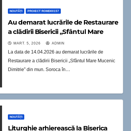
NOUTĂȚI
PROIECT ROMD00157
Au demarat lucrările de Restaurare
a clădirii Bisericii „Sfântul Mare
Mucenic Dimitrie” din mun.
MART. 5, 2026
ADMIN
Soroca.
La data de 14.04.2026 au demarat lucrările de
Restaurare a clădirii Bisericii „Sfântul Mare Mucenic
Dimitrie” din mun. Soroca în…
NOUTĂȚI
Liturghie arhierească la Biserica