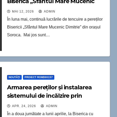
Biserica „Sfântul Mare Mucenic
Dimitrie”.
MAI 12, 2026
ADMIN
În luna mai, continuă lucrările de tencuire a pereților
Bisericii „Sfântul Mare Mucenic Dimitrie” din orașul
Soroca. Mai jos sunt…
NOUTĂȚI
PROIECT ROMD00157
Armarea pereților și instalarea
sistemului de încălzire prin
pardoseală la Biserica „Sfântul
APR. 24, 2026
ADMIN
Mare Mucenic Dimitrie”.
În a doua jumătate a lunii aprilie, la Biserica cu