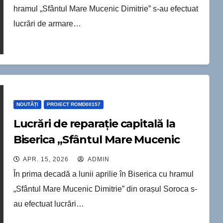
hramul „Sfântul Mare Mucenic Dimitrie” s-au efectuat
lucrări de armare…
NOUTĂȚI
PROIECT ROMD00157
Lucrări de reparație capitală la
Biserica „Sfântul Mare Mucenic
Dimitrie” din Soroca
APR. 15, 2026
ADMIN
În prima decadă a lunii aprilie în Biserica cu hramul
„Sfântul Mare Mucenic Dimitrie” din orașul Soroca s-
au efectuat lucrări…